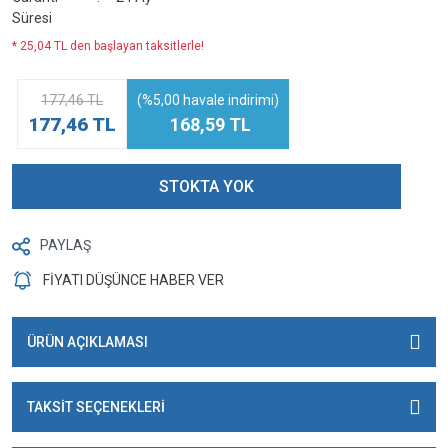
Süresi
* 25,04 TL den başlayan taksitlerle!
177,46 TL
(%5,00 havale indirimi)
177,46 TL
168,59 TL
STOKTA YOK
PAYLAŞ
FİYATI DÜŞÜNCE HABER VER
ÜRÜN AÇIKLAMASI
TAKSİT SEÇENEKLERİ