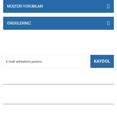
MÜŞTERİ YORUMLARI
ÖNERİLERİNİZ
E-BÜLTENİMİZE
KAYDOLUN!
Yeniliklerden Haberdar Olmak İçin Kayoldun!
KAYDOL
Bizi Takip Edin
ÇAĞLAYAN BALIK