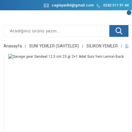
caglayanltd@gmail.com
0242 311 91 44
Anasayfa
SUNİ YEMLER (SAHTELER)
SİLİKON YEMLER
Sav