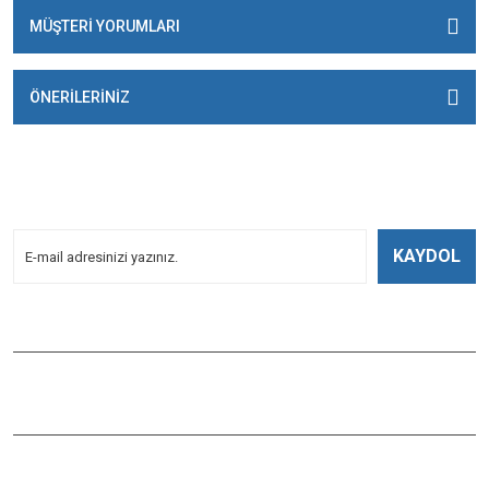
MÜŞTERİ YORUMLARI
ÖNERİLERİNİZ
E-BÜLTENİMİZE
KAYDOLUN!
Yeniliklerden Haberdar Olmak İçin Kayoldun!
KAYDOL
Bizi Takip Edin
ÇAĞLAYAN BALIK