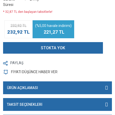
Süresi
* 32,87 TL den başlayan taksitlerle!
232,92 TL
(%5,00 havale indirimi)
232,92 TL
221,27 TL
STOKTA YOK
PAYLAŞ
FİYATI DÜŞÜNCE HABER VER
ÜRÜN AÇIKLAMASI
TAKSİT SEÇENEKLERİ