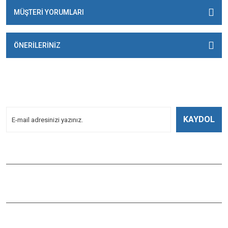
MÜŞTERİ YORUMLARI
ÖNERİLERİNİZ
E-BÜLTENİMİZE
KAYDOLUN!
Yeniliklerden Haberdar Olmak İçin Kayoldun!
KAYDOL
Bizi Takip Edin
ÇAĞLAYAN BALIK