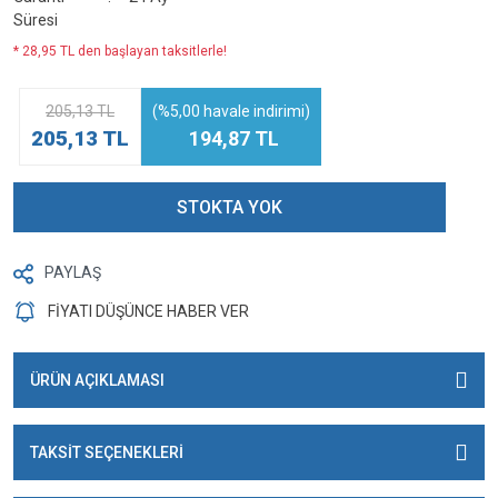
Süresi
* 28,95 TL den başlayan taksitlerle!
205,13 TL
(%5,00 havale indirimi)
205,13 TL
194,87 TL
STOKTA YOK
PAYLAŞ
FİYATI DÜŞÜNCE HABER VER
ÜRÜN AÇIKLAMASI
TAKSİT SEÇENEKLERİ