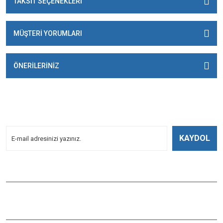
TAKSİT SEÇENEKLERİ
MÜŞTERİ YORUMLARI
ÖNERİLERİNİZ
E-BÜLTENİMİZE
KAYDOLUN!
Yeniliklerden Haberdar Olmak İçin Kayoldun!
KAYDOL
Bizi Takip Edin
ÇAĞLAYAN BALIK