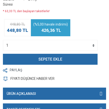
Süresi
* 63,33 TL den başlayan taksitlerle!
448,80 TL
(%5,00 havale indirimi)
448,80 TL
426,36 TL
SEPETE EKLE
PAYLAŞ
FİYATI DÜŞÜNCE HABER VER
ÜRÜN AÇIKLAMASI