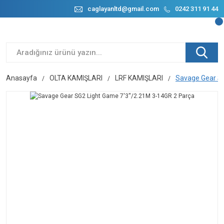
caglayanltd@gmail.com
0242 311 91 44
Anasayfa
OLTA KAMIŞLARI
LRF KAMIŞLARI
Savage Gear SG