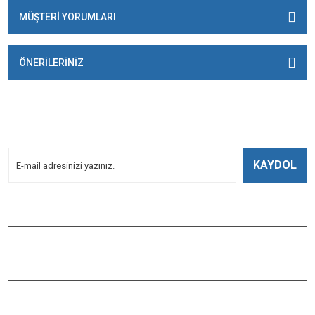
MÜŞTERİ YORUMLARI
ÖNERİLERİNİZ
E-BÜLTENİMİZE
KAYDOLUN!
Yeniliklerden Haberdar Olmak İçin Kayoldun!
KAYDOL
Bizi Takip Edin
ÇAĞLAYAN BALIK