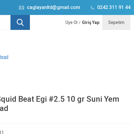
caglayanltd@gmail.com
0242 311 91 44
Üye Ol
Giriş Yap
Sepetim
/
 Head
quid Beat Egi #2.5 10 gr Suni Yem
ead
11