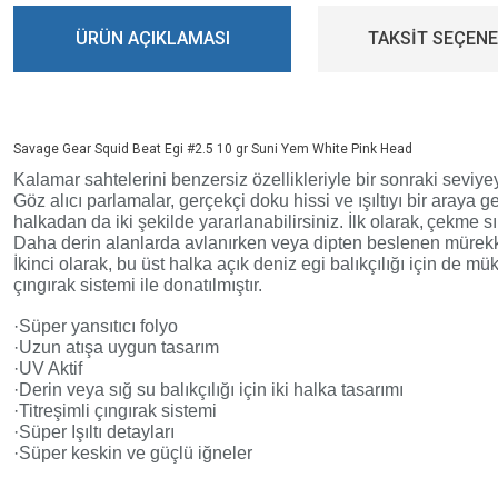
ÜRÜN AÇIKLAMASI
TAKSİT SEÇENE
Savage Gear Squid Beat Egi #2.5 10 gr Suni Yem White Pink Head
Kalamar sahtelerini benzersiz özellikleriyle bir sonraki seviyey
Göz alıcı parlamalar, gerçekçi doku hissi ve ışıltıyı bir araya g
halkadan da iki şekilde yararlanabilirsiniz. İlk olarak,
çekme sı
Daha derin alanlarda avlanırken veya dipten beslenen mürekkep b
İkinci olarak, bu üst halka açık deniz egi balıkçılığı için de
çıngırak sistemi ile donatılmıştır.
·
Süper yansıtıcı folyo
·
Uzun atışa uygun tasarım
·
UV Aktif
·
Derin veya sığ su balıkçılığı için iki halka tasarımı
·
Titreşimli çıngırak sistemi
·
Süper Işıltı detayları
·
Süper keskin ve güçlü iğneler