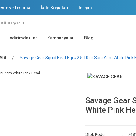
eme ve Teslimat
İade Koşulları
İletişim
İndirimdekiler
Kampanyalar
Blog
ARI
Savage Gear Squid Beat Egi #2.5 10 gr Suni Yem White Pink
Savage Gear S
White Pink H
Stok Kodu
748