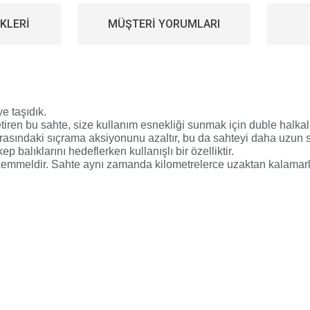
KLERİ
MÜŞTERİ YORUMLARI
e taşıdık.
etiren
bu sahte, size kullanım esnekliği sunmak için duble halkalar
rasındaki sıçrama aksiyonunu azaltır, bu da sahteyi daha uzun 
alıklarını hedeflerken kullanışlı bir özelliktir.
 mükemmeldir. Sahte aynı zamanda
kilometrelerce uzaktan kalamarl