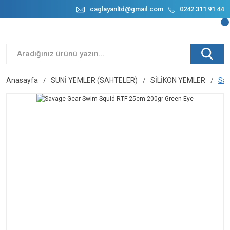
caglayanltd@gmail.com
0242 311 91 44
Anasayfa
SUNİ YEMLER (SAHTELER)
SİLİKON YEMLER
Sav