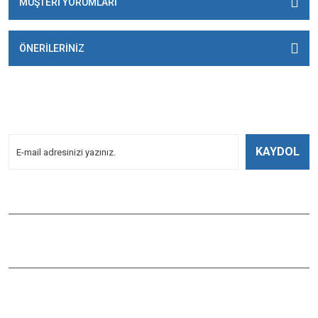
MÜŞTERİ YORUMLARI
ÖNERİLERİNİZ
E-BÜLTENİMİZE
KAYDOLUN!
Yeniliklerden Haberdar Olmak İçin Kayoldun!
KAYDOL
Bizi Takip Edin
ÇAĞLAYAN BALIK
Çaybaşı Mah. Değirmenönü Cad. İbcim Apt. Altı No:3/a Antalya /