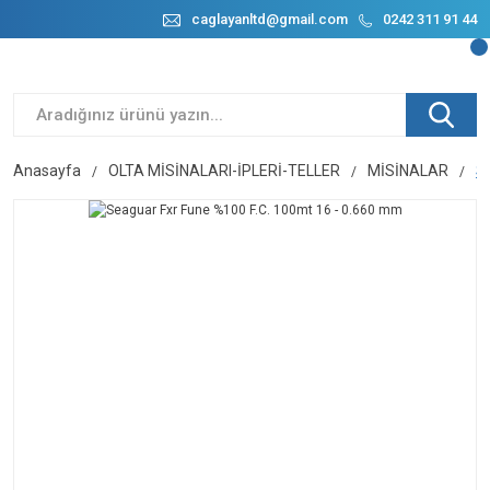
caglayanltd@gmail.com
0242 311 91 44
Anasayfa
OLTA MİSİNALARI-İPLERİ-TELLER
MİSİNALAR
S