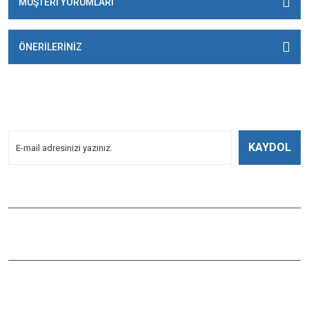
MÜŞTERİ YORUMLARI
ÖNERİLERİNİZ
E-BÜLTENİMİZE
KAYDOLUN!
Yeniliklerden Haberdar Olmak İçin Kayoldun!
KAYDOL
Bizi Takip Edin
ÇAĞLAYAN BALIK
Çaybaşı Mah. Değirmenönü Cad. İbcim Apt. Altı No:3/a Antalya /