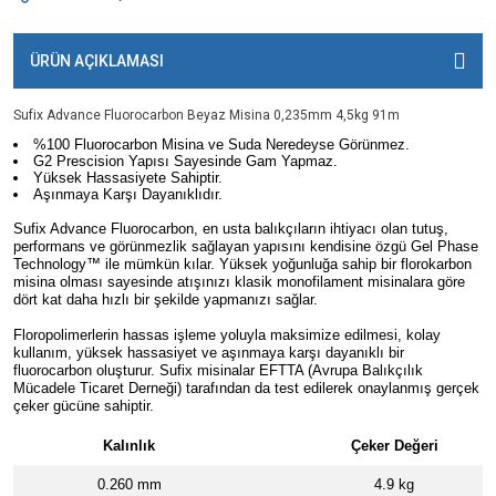
ÜRÜN AÇIKLAMASI
Sufix Advance Fluorocarbon Beyaz Misina 0,235mm 4,5kg 91m
%100 Fluorocarbon Misina ve Suda Neredeyse Görünmez.
G2 Prescision Yapısı Sayesinde Gam Yapmaz.
Yüksek Hassasiyete Sahiptir.
Aşınmaya Karşı Dayanıklıdır.
Sufix Advance Fluorocarbon, en usta balıkçıların ihtiyacı olan tutuş,
performans ve görünmezlik sağlayan yapısını kendisine özgü Gel Phase
Technology™️ ile mümkün kılar. Yüksek yoğunluğa sahip bir florokarbon
misina olması sayesinde atışınızı klasik monofilament misinalara göre
dört kat daha hızlı bir şekilde yapmanızı sağlar.
Floropolimerlerin hassas işleme yoluyla maksimize edilmesi, kolay
kullanım, yüksek hassasiyet ve aşınmaya karşı dayanıklı bir
fluorocarbon oluşturur.
Sufix misinalar EFTTA (Avrupa Balıkçılık
Mücadele Ticaret Derneği) tarafından da test edilerek onaylanmış gerçek
çeker gücüne sahiptir.
Kalınlık
Çeker Değeri
0.260 mm
4.9 kg