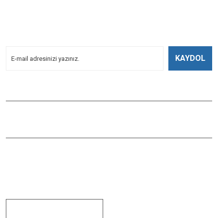
E-BÜLTENİMİZE
KAYDOLUN!
Yeniliklerden Haberdar Olmak İçin Kayoldun!
KAYDOL
Bizi Takip Edin
ÇAĞLAYAN BALIK
Çaybaşı Mah. Değirmenönü Cad. İbcim Apt. Altı No:3/a Antalya /
Muratpaşa / TÜRKİYE
0242 311 91 44