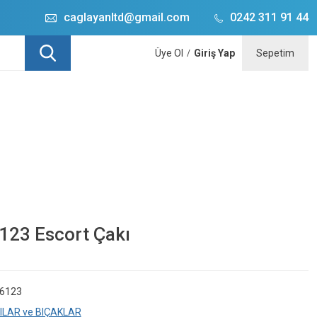
caglayanltd@gmail.com
0242 311 91 44
Üye Ol
Giriş Yap
Sepetim
/
6123 Escort Çakı
6123
ILAR ve BIÇAKLAR