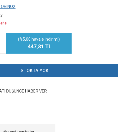
TORINOX
Ay
erle!
(%5,00 havale indirimi)
447,81 TL
STOKTA YOK
YATI DÜŞÜNCE HABER VER