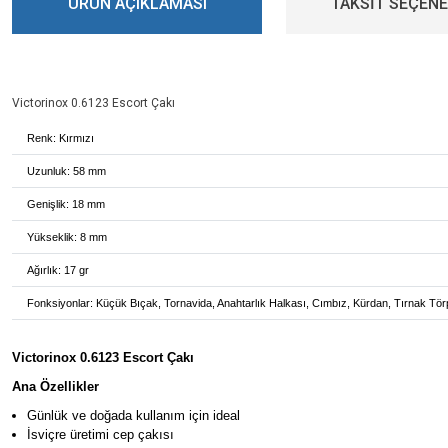
ÜRÜN AÇIKLAMASI
TAKSİT SEÇENE
Victorinox 0.6123 Escort Çakı
Renk: Kırmızı
Uzunluk: 58 mm
Genişlik: 18 mm
Yükseklik: 8 mm
Ağırlık: 17 gr
Fonksiyonlar: Küçük Bıçak, Tornavida, Anahtarlık Halkası, Cımbız, Kürdan, Tırnak Tö
Victorinox 0.6123 Escort Çakı
Ana Özellikler
Günlük ve doğada kullanım için ideal
İsviçre üretimi cep çakısı