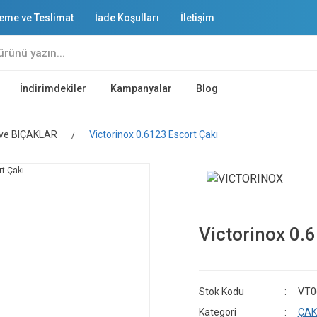
eme ve Teslimat
İade Koşulları
İletişim
İndirimdekiler
Kampanyalar
Blog
ve BIÇAKLAR
Victorinox 0.6123 Escort Çakı
Victorinox 0.
Stok Kodu
VT0
Kategori
ÇAK