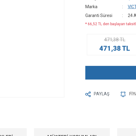
Marka
VIC
Garanti Süresi
24 
* 66,52 TL den başlayan taksitl
471,38 TL
471,38 TL
PAYLAŞ
Fİ