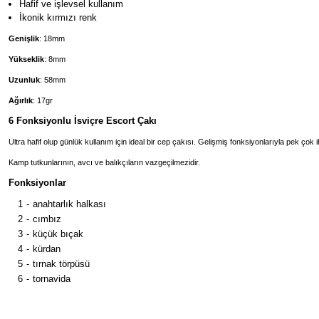
Hafif ve işlevsel kullanım
İkonik kırmızı renk
Genişlik
: 18mm
Yükseklik
: 8mm
Uzunluk
: 58mm
Ağırlık
: 17gr
6 Fonksiyonlu İsviçre Escort Çakı
Ultra hafif olup günlük kullanım için ideal bir cep çakısı. Gelişmiş fonksiyonlarıyla pek çok 
Kamp tutkunlarının, avcı ve balıkçıların vazgeçilmezidir.
Fonksiyonlar
1
-
anahtarlık halkası
2
-
cımbız
3
-
küçük bıçak
4
-
kürdan
5
-
tırnak törpüsü
6
-
tornavida
Bu ürünün fiyat 
Görüş ve önerile