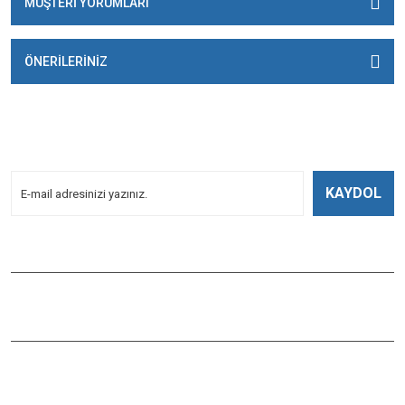
MÜŞTERİ YORUMLARI
ÖNERİLERİNİZ
E-BÜLTENİMİZE
KAYDOLUN!
Yeniliklerden Haberdar Olmak İçin Kayoldun!
KAYDOL
Bizi Takip Edin
ÇAĞLAYAN BALIK
Çaybaşı Mah. Değirmenönü Cad. İbcim Apt. Altı No:3/a Antalya /