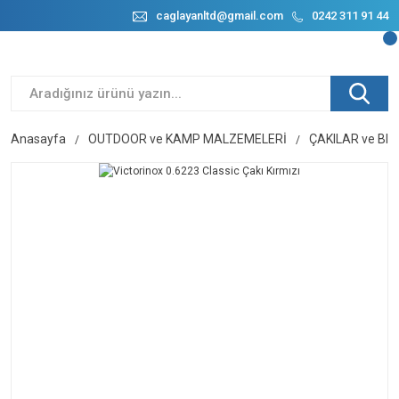
caglayanltd@gmail.com
0242 311 91 44
Anasayfa
OUTDOOR ve KAMP MALZEMELERİ
ÇAKILAR ve BI