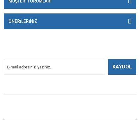
MÜŞTERİ YORUMLARI
ÖNERİLERİNİZ
E-BÜLTENİMİZE
KAYDOLUN!
Yeniliklerden Haberdar Olmak İçin Kayoldun!
KAYDOL
Bizi Takip Edin
ÇAĞLAYAN BALIK
Çaybaşı Mah. Değirmenönü Cad. İbcim Apt. Altı No:3/a Antalya /