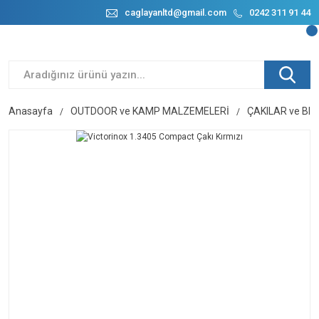
caglayanltd@gmail.com
0242 311 91 44
Anasayfa
OUTDOOR ve KAMP MALZEMELERİ
ÇAKILAR ve BI