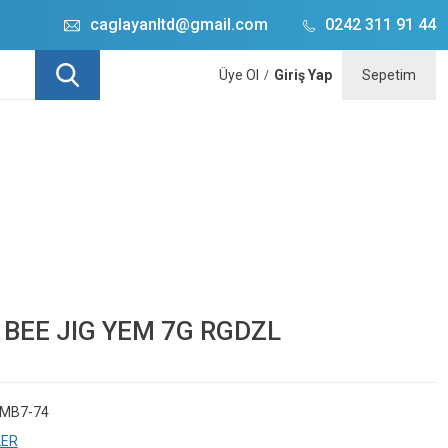
caglayanltd@gmail.com
0242 311 91 44
Üye Ol
Giriş Yap
Sepetim
/
 BEE JIG YEM 7G RGDZL
MB7-74
LER