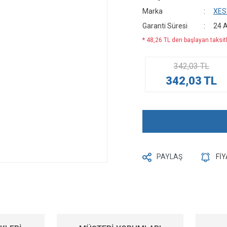
Marka
XES
Garanti Süresi
24 
* 48,26 TL den başlayan taksitl
342,03 TL
342,03 TL
PAYLAŞ
Fİ