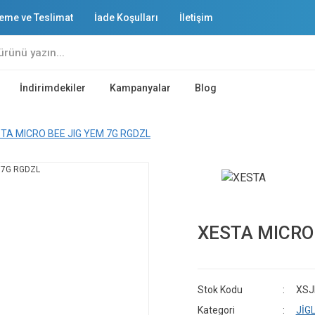
eme ve Teslimat
İade Koşulları
İletişim
İndirimdekiler
Kampanyalar
Blog
TA MICRO BEE JIG YEM 7G RGDZL
XESTA MICRO
Stok Kodu
XSJ
Kategori
JİG