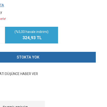
TA
Ay
erle!
(%5,00 havale indirimi)
324,93 TL
STOKTA YOK
YATI DÜŞÜNCE HABER VER