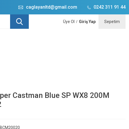
caglayanltd@gmail.com
0242 311 91 44
Üye Ol
Giriş Yap
Sepetim
/
uper Castman Blue SP WX8 200M
2
BCM20020