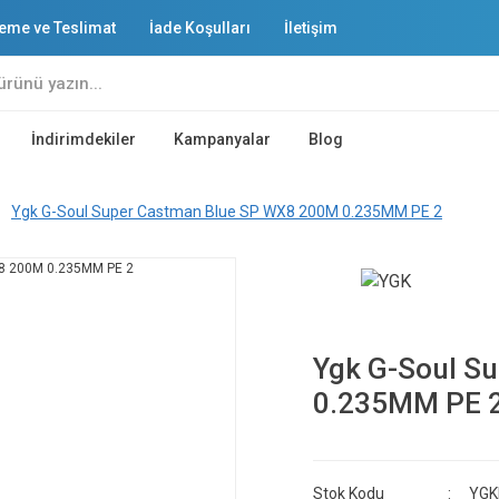
eme ve Teslimat
İade Koşulları
İletişim
İndirimdekiler
Kampanyalar
Blog
Ygk G-Soul Super Castman Blue SP WX8 200M 0.235MM PE 2
Ygk G-Soul S
0.235MM PE 
Stok Kodu
YGK