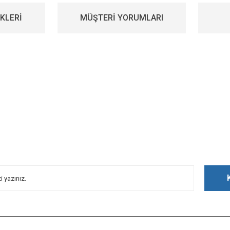
KLERİ
MÜŞTERİ YORUMLARI
iz gördüğünüz noktaları öneri formunu kullanarak tarafımıza iletebilirsiniz.
Bu ürüne ilk yorumu siz yapın!
Yorum Yaz