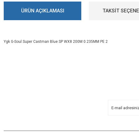
ÜRÜN AÇIKLAMASI
TAKSİT SEÇENE
Ygk G-Soul Super Castman Blue SP WX8 200M 0.235MM PE 2
Bu ürünün fiyat bilgisi, resim, ürün açıklamalarında ve diğer konularda yeters
Görüş ve önerileriniz için teşekkür ederiz.
E-BÜLTENİMİZE
KAYDOLUN!
Ürün resmi kalitesiz, bozuk veya görüntülenemiyor.
Yeniliklerden Haberdar Olmak İçin
Ürün açıklamasında eksik bilgiler bulunuyor.
Kayoldun!
Ürün bilgilerinde hatalar bulunuyor.
Ürün fiyatı diğer sitelerden daha pahalı.