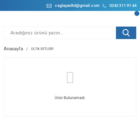
caglayanltd@gmail.com
0242 311 91 44
Anasayfa
OLTA SETLERİ
Ürün Bulunamadı.
E-BÜLTENİMİZE
KAYDOLUN!