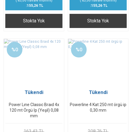
(%5,00 havale indirimi)
(%5,00 havale indirimi)
:155,26 TL
:155,26 TL
Stokta Yok
Stokta Yok
%0
%0
Tükendi
Tükendi
Power Lıne Classıc Braıd 4x
Powerline 4 Kat 250 mt örgü ip
120 mt Örgü İp (Yeşil) 0,08
0,30 mm
mm
163,43 TL
208,76 TL