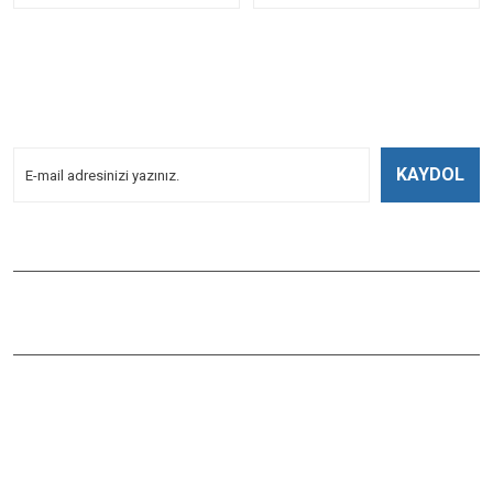
E-BÜLTENİMİZE
KAYDOLUN!
Yeniliklerden Haberdar Olmak İçin Kayoldun!
KAYDOL
Bizi Takip Edin
ÇAĞLAYAN BALIK
Çaybaşı Mah. Değirmenönü Cad. İbcim Apt. Altı No:3/a Antalya /
Muratpaşa / TÜRKİYE