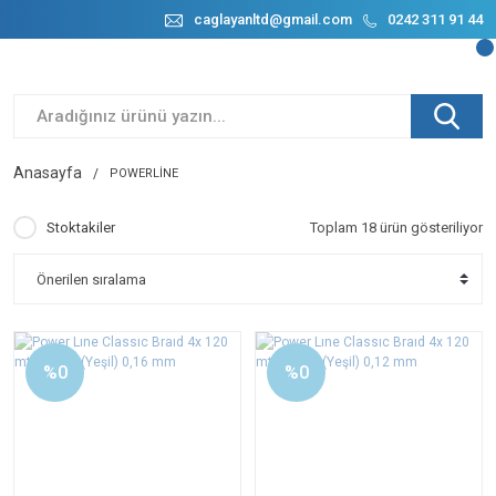
caglayanltd@gmail.com
0242 311 91 44
Anasayfa
POWERLİNE
Stoktakiler
Toplam 18 ürün gösteriliyor
%0
%0