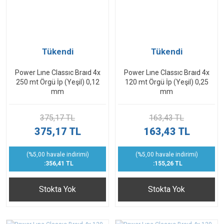
Tükendi
Tükendi
Power Lıne Classıc Braıd 4x
Power Lıne Classıc Braıd 4x
250 mt Örgü İp (Yeşil) 0,12
120 mt Örgü İp (Yeşil) 0,25
mm
mm
375,17 TL
163,43 TL
375,17 TL
163,43 TL
(%5,00 havale indirimi)
(%5,00 havale indirimi)
:356,41 TL
:155,26 TL
Stokta Yok
Stokta Yok