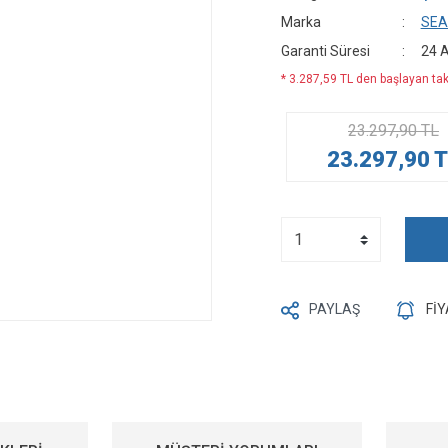
Marka
SE
Garanti Süresi
24 
* 3.287,59 TL den başlayan taks
23.297,90 TL
23.297,90 
PAYLAŞ
Fİ