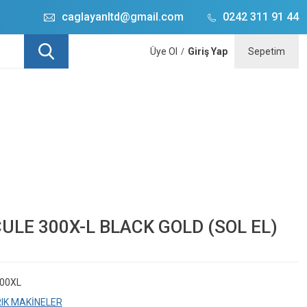
caglayanltd@gmail.com
0242 311 91 44
Üye Ol
Giriş Yap
Sepetim
/
ULE 300X-L BLACK GOLD (SOL EL)
00XL
RIK MAKİNELER