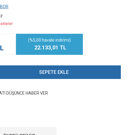
ABOR
Ay
itlerle!
(%5,00 havale indirimi)
TL
22.133,01 TL
SEPETE EKLE
YATI DÜŞÜNCE HABER VER