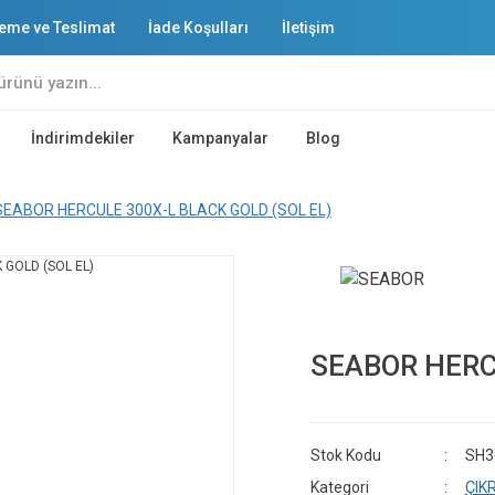
eme ve Teslimat
İade Koşulları
İletişim
İndirimdekiler
Kampanyalar
Blog
SEABOR HERCULE 300X-L BLACK GOLD (SOL EL)
SEABOR HERC
Stok Kodu
SH3
Kategori
ÇIK