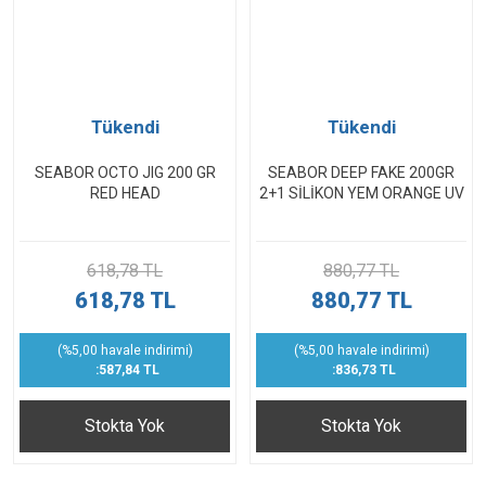
Tükendi
Tükendi
SEABOR OCTO JIG 200 GR
SEABOR DEEP FAKE 200GR
RED HEAD
2+1 SİLİKON YEM ORANGE UV
618,78 TL
880,77 TL
618,78 TL
880,77 TL
(%5,00 havale indirimi)
(%5,00 havale indirimi)
:587,84 TL
:836,73 TL
Stokta Yok
Stokta Yok