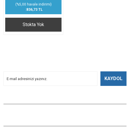
(%5,00 havale indirimi)
:836,73 TL
Stokta Yok
E-BÜLTENİMİZE
KAYDOLUN!
Yeniliklerden Haberdar Olmak İçin Kayoldun!
KAYDOL
Bizi Takip Edin
ÇAĞLAYAN BALIK