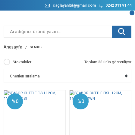
caglayanltd@gmail.com
0242 311 91 44
Anasayfa
SEABOR
Stoktakiler
Toplam 33 ürün gösteriliyor
%0
%0